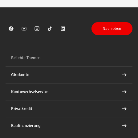
Nach oben
Sparkasse auf Facebook
Sparkasse auf Youtube
Sparkasse auf Instagram
Sparkasse auf TikTok
Sparkasse auf LinkedIn
Beliebte Themen
Girokonto
Kontowechselservice
Privatkredit
Baufinanzierung