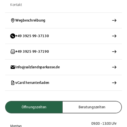
Kontakt
Wegbeschreibung
+
49
3925
99-37130
+
49
3925
99-37190
info@salzlandsparkasse.de
vCard herunterladen
Öffnungszeiten
Beratungszeiten
09:00 - 13:00 Uhr
Montag