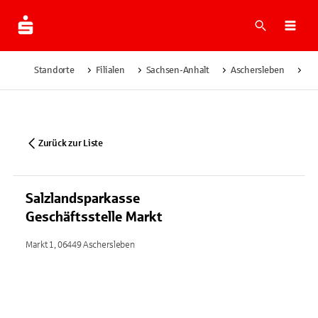
Suche
Navi
Standorte
Filialen
Sachsen-Anhalt
Aschersleben
Sa
Zurück zur Liste
Salzlandsparkasse
Geschäftsstelle Markt
Markt 1, 06449 Aschersleben