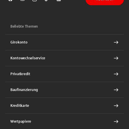
Sparkasse auf Facebook
Sparkasse auf Youtube
Sparkasse auf Instagram
Sparkasse auf TikTok
Sparkasse auf LinkedIn
Beliebte Themen
Girokonto
Kontowechselservice
Privatkredit
Baufinanzierung
Kreditkarte
Wertpapiere