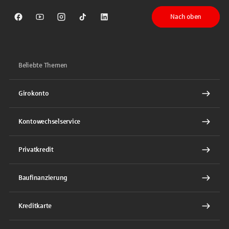
Nach oben
Sparkasse auf Facebook
Sparkasse auf Youtube
Sparkasse auf Instagram
Sparkasse auf TikTok
Sparkasse auf LinkedIn
Beliebte Themen
Girokonto
Kontowechselservice
Privatkredit
Baufinanzierung
Kreditkarte