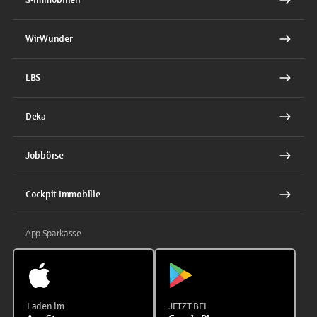
WirWunder
LBS
Deka
Jobbörse
Cockpit Immobilie
App Sparkasse
Laden im
JETZT BEI