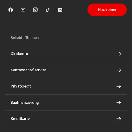
Nach oben
Sparkasse auf Facebook
Sparkasse auf Youtube
Sparkasse auf Instagram
Sparkasse auf TikTok
Sparkasse auf LinkedIn
Beliebte Themen
Girokonto
Kontowechselservice
Privatkredit
Baufinanzierung
Kreditkarte