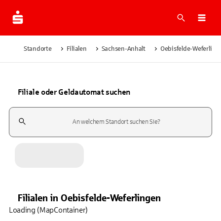
Suche
Navi
Standorte
Filialen
Sachsen-Anhalt
Oebisfelde-Weferling
Filiale oder Geldautomat suchen
Suchfeld
Filialen
in
Oebisfelde-Weferlingen
Loading (MapContainer)