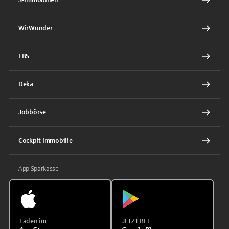
WirWunder
LBS
Deka
Jobbörse
Cockpit Immobilie
App Sparkasse
Laden im
JETZT BEI