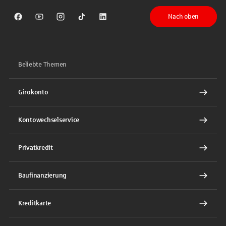
Nach oben
Sparkasse auf Facebook
Sparkasse auf Youtube
Sparkasse auf Instagram
Sparkasse auf TikTok
Sparkasse auf LinkedIn
Beliebte Themen
Girokonto
Kontowechselservice
Privatkredit
Baufinanzierung
Kreditkarte