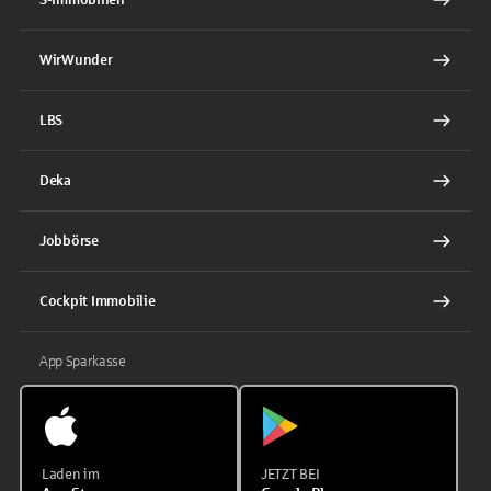
WirWunder
LBS
Deka
Jobbörse
Cockpit Immobilie
App Sparkasse
Laden im
JETZT BEI