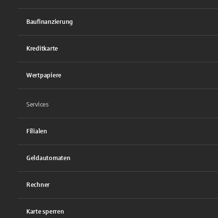
Baufinanzierung
Kreditkarte
Wertpapiere
Services
Filialen
Geldautomaten
Rechner
Karte sperren