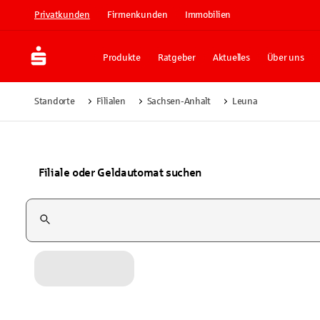
Privatkunden
Firmenkunden
Immobilien
Produkte
Ratgeber
Aktuelles
Über uns
Standorte
Filialen
Sachsen-Anhalt
Leuna
Filiale oder Geldautomat suchen
Suchfeld