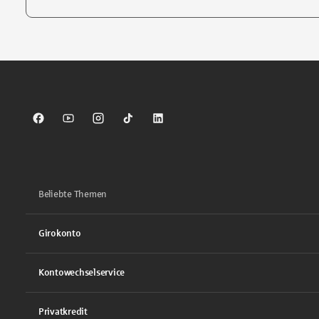
Tippen Sie, um nach Themen zu suchen. Verwenden Sie die Pfei
Sparkasse auf Facebook
Sparkasse auf Youtube
Sparkasse auf Instagram
Sparkasse auf TikTok
Sparkasse auf LinkedIn
Beliebte Themen
Girokonto
Kontowechselservice
Privatkredit