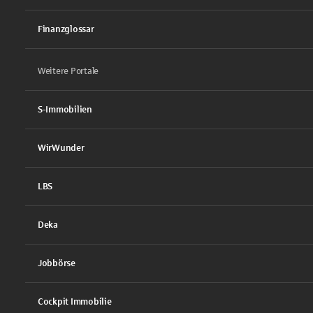
Finanzglossar
Weitere Portale
S-Immobilien
WirWunder
LBS
Deka
Jobbörse
Cockpit Immobilie