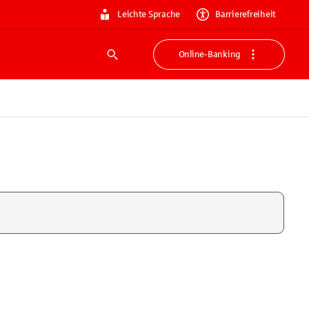
Leichte Sprache
Barrierefreiheit
Online-Banking
Suche