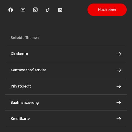
Nach oben
Sparkasse auf Facebook
Sparkasse auf Youtube
Sparkasse auf Instagram
Sparkasse auf TikTok
Sparkasse auf LinkedIn
Beliebte Themen
Girokonto
Kontowechselservice
Privatkredit
Baufinanzierung
Kreditkarte