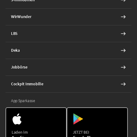
WirWunder
LBS
Deka
Jobbörse
Cockpit Immobilie
App Sparkasse
Laden im
JETZT BEI