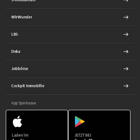
WirWunder
LBS
Deka
Jobbörse
Cockpit Immobilie
App Sparkasse
Laden im
JETZT BEI