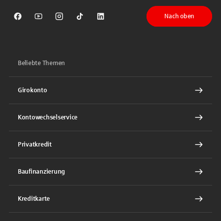
Nach oben
Sparkasse auf Facebook
Sparkasse auf Youtube
Sparkasse auf Instagram
Sparkasse auf TikTok
Sparkasse auf LinkedIn
Beliebte Themen
Girokonto
Kontowechselservice
Privatkredit
Baufinanzierung
Kreditkarte