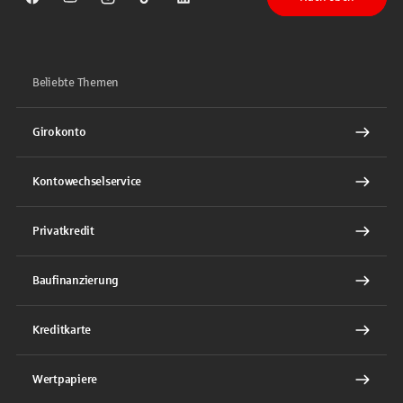
Sparkasse auf Facebook
Sparkasse auf Youtube
Sparkasse auf Instagram
Sparkasse auf TikTok
Sparkasse auf LinkedIn
Beliebte Themen
Girokonto
Kontowechselservice
Privatkredit
Baufinanzierung
Kreditkarte
Wertpapiere