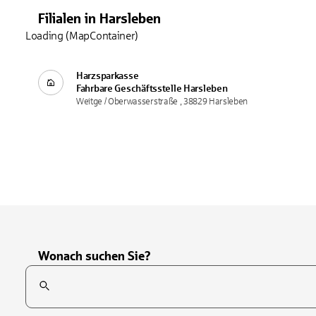
Filialen
in
Harsleben
Loading (MapContainer)
Harzsparkasse
Fahrbare Geschäftsstelle
Harsleben
Weitge / Oberwasserstraße , 38829 Harsleben
Wonach suchen Sie?
Suchfeld
Tippen Sie, um nach Themen zu suchen. Verwenden Sie die Pfei