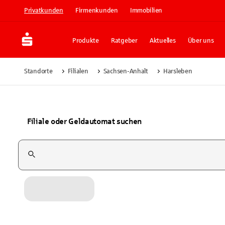
Privatkunden
Firmenkunden
Immobilien
Produkte
Ratgeber
Aktuelles
Über uns
Standorte
Filialen
Sachsen-Anhalt
Harsleben
Filiale oder Geldautomat suchen
Suchfeld