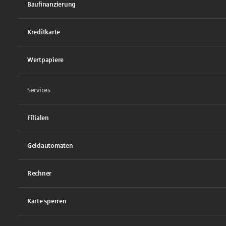
Baufinanzierung
Kreditkarte
Wertpapiere
Services
Filialen
Geldautomaten
Rechner
Karte sperren