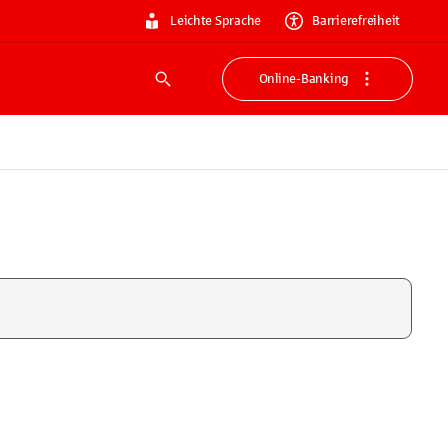
Leichte Sprache
Barrierefreiheit
Online-Banking
Suche