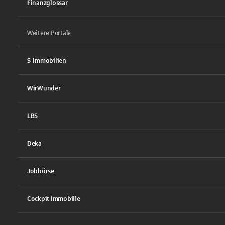
Finanzglossar
Weitere Portale
S-Immobilien
WirWunder
LBS
Deka
Jobbörse
Cockpit Immobilie