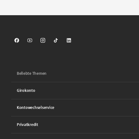
Sparkasse auf Facebook
Sparkasse auf Youtube
Sparkasse auf Instagram
Sparkasse auf TikTok
Sparkasse auf LinkedIn
Beliebte Themen
Girokonto
Kontowechselservice
Privatkredit