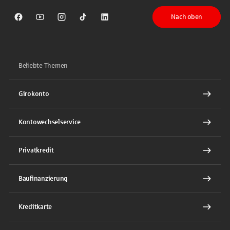
Nach oben
Sparkasse auf Facebook
Sparkasse auf Youtube
Sparkasse auf Instagram
Sparkasse auf TikTok
Sparkasse auf LinkedIn
Beliebte Themen
Girokonto
Kontowechselservice
Privatkredit
Baufinanzierung
Kreditkarte