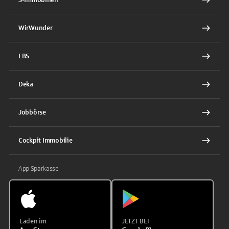
WirWunder
LBS
Deka
Jobbörse
Cockpit Immobilie
App Sparkasse
Laden im
JETZT BEI