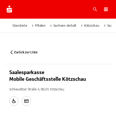
Suche
Navi
Standorte
Filialen
Sachsen-Anhalt
Kötzschau
Saale
Zurück zur Liste
Saalesparkasse
Mobile Geschäftsstelle Kötzschau
Schkeuditzer Straße 4, 06231 Kötzschau