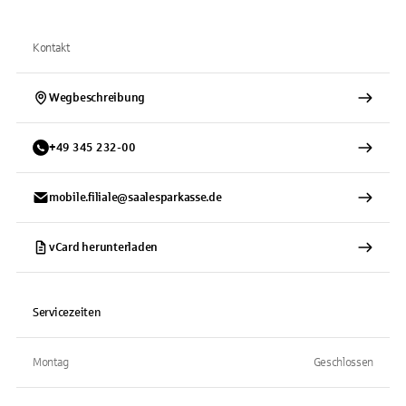
Kontakt
Wegbeschreibung
+
49
345
232-00
mobile.filiale@saalesparkasse.de
vCard herunterladen
Servicezeiten
Montag
Geschlossen