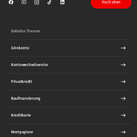
Nach oben
Sparkasse auf Facebook
Sparkasse auf Youtube
Sparkasse auf Instagram
Sparkasse auf TikTok
Sparkasse auf LinkedIn
Beliebte Themen
Girokonto
Kontowechselservice
Privatkredit
Baufinanzierung
Kreditkarte
Wertpapiere