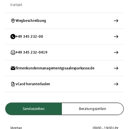
Kontakt
Wegbeschreibung
+
49
345
232-00
+
49
345
232-0419
firmenkundenmanagement@saalesparkasse.de
vCard herunterladen
Servicezeiten
Beratungszeiten
Montag
09:00 - 19:00 Uhr