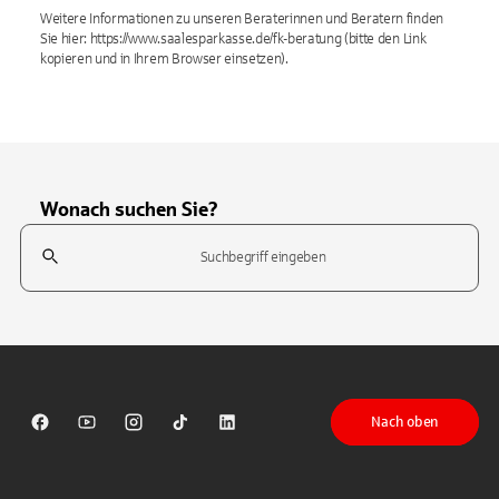
Weitere Informationen zu unseren Beraterinnen und Beratern finden
Sie hier: https://www.saalesparkasse.de/fk-beratung (bitte den Link
kopieren und in Ihrem Browser einsetzen).
Wonach suchen Sie?
Suchfeld
Tippen Sie, um nach Themen zu suchen. Verwenden Sie die Pfeil-T
Nach oben
Sparkasse auf Facebook
Sparkasse auf Youtube
Sparkasse auf Instagram
Sparkasse auf TikTok
Sparkasse auf LinkedIn