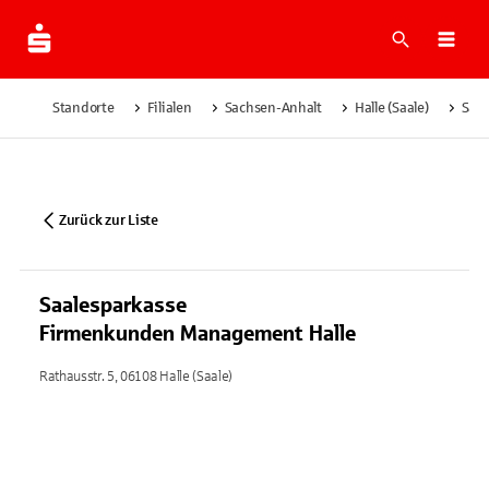
Suche
Navi
Standorte
Filialen
Sachsen-Anhalt
Halle (Saale)
Saa
Zurück zur Liste
Saalesparkasse
Firmenkunden Management Halle
Rathausstr. 5, 06108 Halle (Saale)