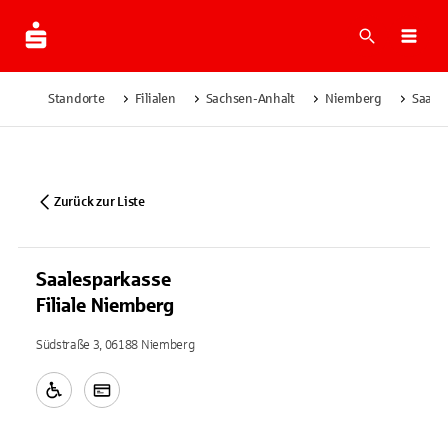
Suche
Navi
Standorte
Filialen
Sachsen-Anhalt
Niemberg
Saales
Zurück zur Liste
Saalesparkasse
Filiale Niemberg
Südstraße 3, 06188 Niemberg