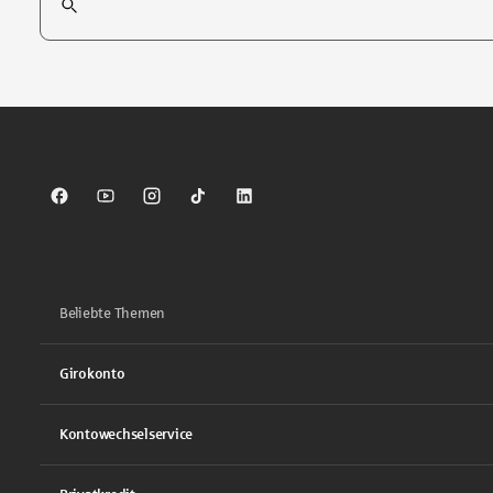
Tippen Sie, um nach Themen zu suchen. Verwenden Sie die Pfei
Sparkasse auf Facebook
Sparkasse auf Youtube
Sparkasse auf Instagram
Sparkasse auf TikTok
Sparkasse auf LinkedIn
Beliebte Themen
Girokonto
Kontowechselservice