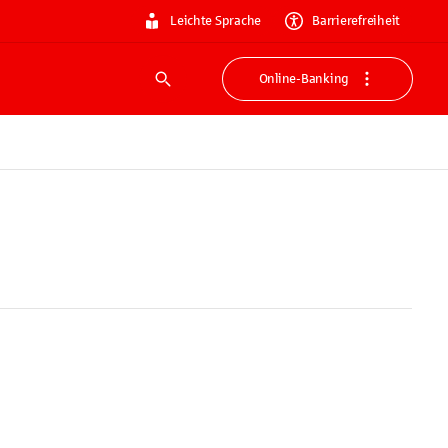
Leichte Sprache
Barrierefreiheit
Online-Banking
Suche