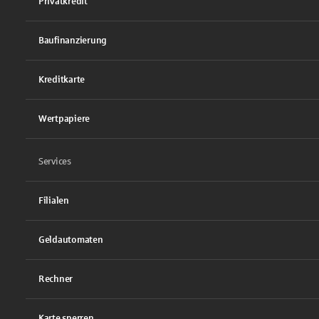
Privatkredit
Baufinanzierung
Kreditkarte
Wertpapiere
Services
Filialen
Geldautomaten
Rechner
Karte sperren