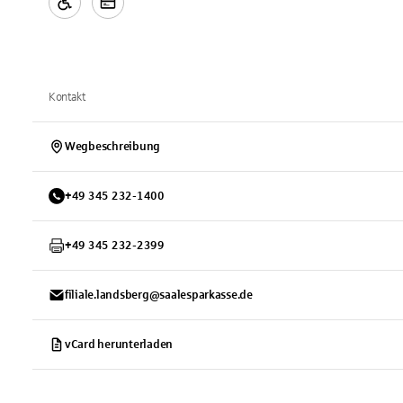
Kontakt
Wegbeschreibung
+
49
345
232-1400
+
49
345
232-2399
filiale.landsberg@saalesparkasse.de
vCard herunterladen