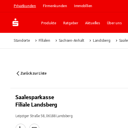
Privatkunden
Firmenkunden
Immobilien
Produkte
Ratgeber
Aktuelles
Über uns
Standorte
Filialen
Sachsen-Anhalt
Landsberg
Saale
Zurück zur Liste
Saalesparkasse
Filiale Landsberg
Leipziger Straße 58, 06188 Landsberg