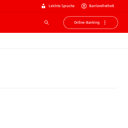
Leichte Sprache
Barrierefreiheit
Online-Banking
Suche