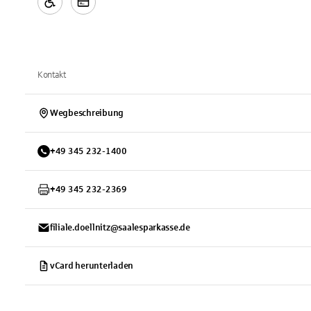
Kontakt
Wegbeschreibung
+
49
345
232-1400
+
49
345
232-2369
filiale.doellnitz@saalesparkasse.de
vCard herunterladen