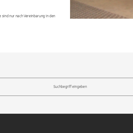
e sind nur nach Vereinbarung in den
l-Tasten, um durch die Vorschläge zu navigieren und die Eingabetas