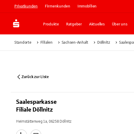
Privatkunden
Firmenkunden
Immobilien
Produkte
Ratgeber
Aktuelles
Über uns
Standorte
Filialen
Sachsen-Anhalt
Döllnitz
Saalespar
Zurück zur Liste
Saalesparkasse
Filiale Döllnitz
Heimstättenweg 1a, 06258 Döllnitz