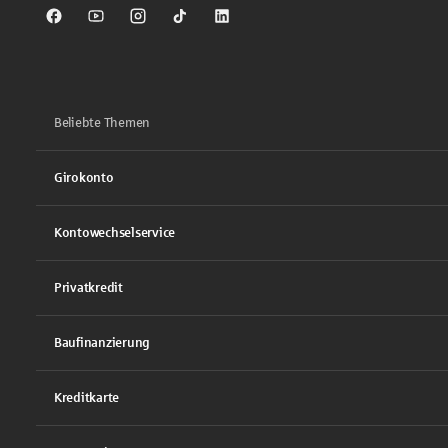
Sparkasse auf Facebook
Sparkasse auf Youtube
Sparkasse auf Instagram
Sparkasse auf TikTok
Sparkasse auf LinkedIn
Beliebte Themen
Girokonto
Kontowechselservice
Privatkredit
Baufinanzierung
Kreditkarte