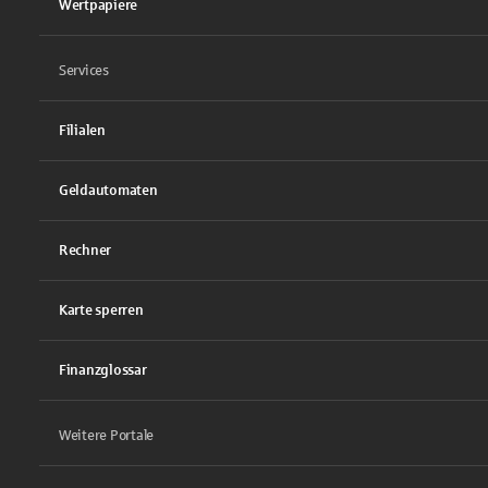
Wertpapiere
Services
Filialen
Geldautomaten
Rechner
Karte sperren
Finanzglossar
Weitere Portale