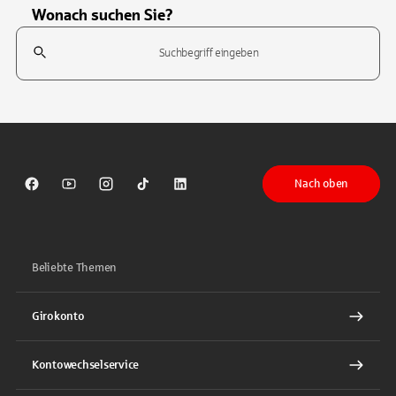
Wonach suchen Sie?
Suchfeld
Tippen Sie, um nach Themen zu suchen. Verwenden Sie die Pfeil-T
Nach oben
Sparkasse auf Facebook
Sparkasse auf Youtube
Sparkasse auf Instagram
Sparkasse auf TikTok
Sparkasse auf LinkedIn
Beliebte Themen
Girokonto
Kontowechselservice