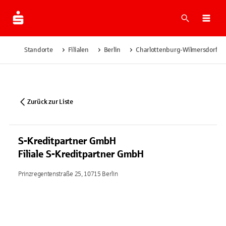
Suche
Navi
Standorte
Filialen
Berlin
Charlottenburg-Wilmersdorf
Zurück zur Liste
S-Kreditpartner GmbH
Filiale S-Kreditpartner GmbH
Prinzregentenstraße 25, 10715 Berlin