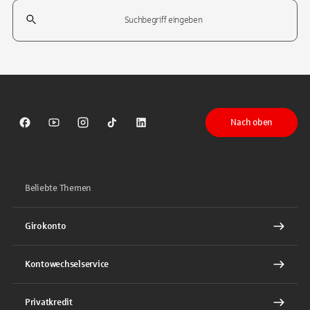
Suchfeld
Tippen Sie, um nach Themen zu suchen. Verwenden Sie die Pfeil-T
Nach oben
Sparkasse auf Facebook
Sparkasse auf Youtube
Sparkasse auf Instagram
Sparkasse auf TikTok
Sparkasse auf LinkedIn
Beliebte Themen
Girokonto
Kontowechselservice
Privatkredit