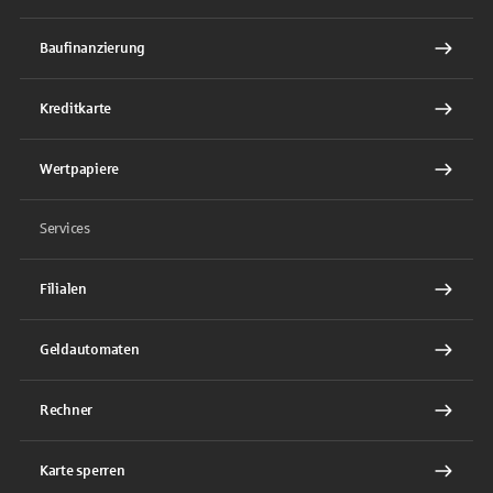
Baufinanzierung
Kreditkarte
Wertpapiere
Services
Filialen
Geldautomaten
Rechner
Karte sperren