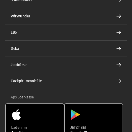
WirWunder
LBS
Deka
Jobbörse
Cockpit Immobilie
App Sparkasse
Laden im
JETZT BEI