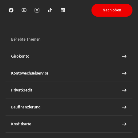
Nach oben
Sparkasse auf Facebook
Sparkasse auf Youtube
Sparkasse auf Instagram
Sparkasse auf TikTok
Sparkasse auf LinkedIn
Beliebte Themen
Girokonto
Kontowechselservice
Privatkredit
Baufinanzierung
Kreditkarte