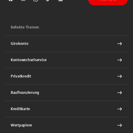
Sparkasse auf Facebook
Sparkasse auf Youtube
Sparkasse auf Instagram
Sparkasse auf TikTok
Sparkasse auf LinkedIn
Beliebte Themen
Girokonto
Kontowechselservice
Privatkredit
Baufinanzierung
Kreditkarte
Wertpapiere