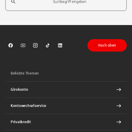
Tippen Sie, um nach Themen zu suchen. Verwenden Sie die Pfeil-T
Nach oben
Sparkasse auf Facebook
Sparkasse auf Youtube
Sparkasse auf Instagram
Sparkasse auf TikTok
Sparkasse auf LinkedIn
Beliebte Themen
Girokonto
Kontowechselservice
Privatkredit