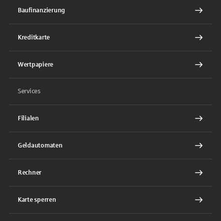
Baufinanzierung
Kreditkarte
Wertpapiere
Services
Filialen
Geldautomaten
Rechner
Karte sperren