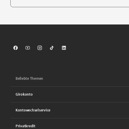
Tippen Sie, um nach Themen zu suchen. Verwenden Sie die Pfei
Sparkasse auf Facebook
Sparkasse auf Youtube
Sparkasse auf Instagram
Sparkasse auf TikTok
Sparkasse auf LinkedIn
Beliebte Themen
Girokonto
Kontowechselservice
Privatkredit