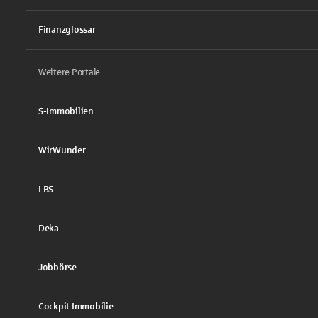
Finanzglossar
Weitere Portale
S-Immobilien
WirWunder
LBS
Deka
Jobbörse
Cockpit Immobilie