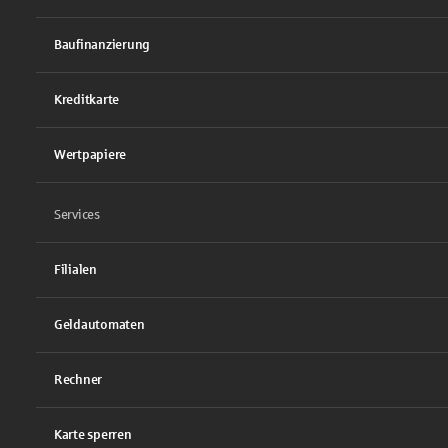
Baufinanzierung
Kreditkarte
Wertpapiere
Services
Filialen
Geldautomaten
Rechner
Karte sperren