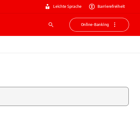
Leichte Sprache
Barrierefreiheit
Online-Banking
Suche