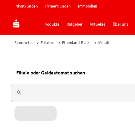
Privatkunden
Firmenkunden
Immobilien
Produkte
Ratgeber
Aktuelles
Über uns
Standorte
Filialen
Rheinland-Pfalz
Meudt
Filiale oder Geldautomat suchen
Suchfeld