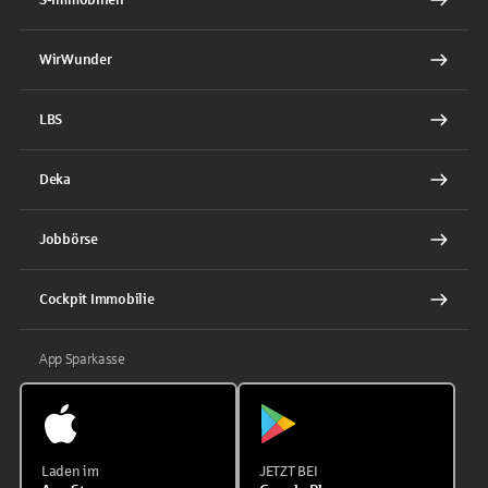
WirWunder
LBS
Deka
Jobbörse
Cockpit Immobilie
App Sparkasse
Laden im
JETZT BEI