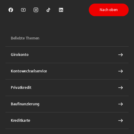
Nach oben
Sparkasse auf Facebook
Sparkasse auf Youtube
Sparkasse auf Instagram
Sparkasse auf TikTok
Sparkasse auf LinkedIn
Beliebte Themen
Girokonto
Kontowechselservice
Privatkredit
Baufinanzierung
Kreditkarte