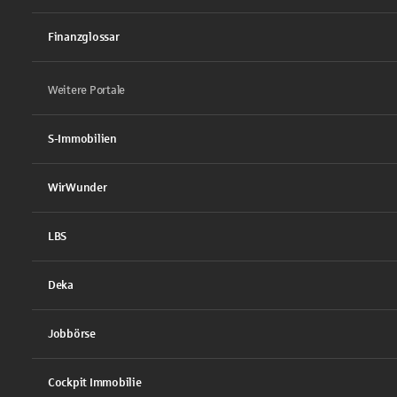
Finanzglossar
Weitere Portale
S-Immobilien
WirWunder
LBS
Deka
Jobbörse
Cockpit Immobilie