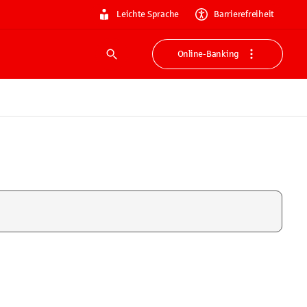
Leichte Sprache
Barrierefreiheit
Online-Banking
Suche