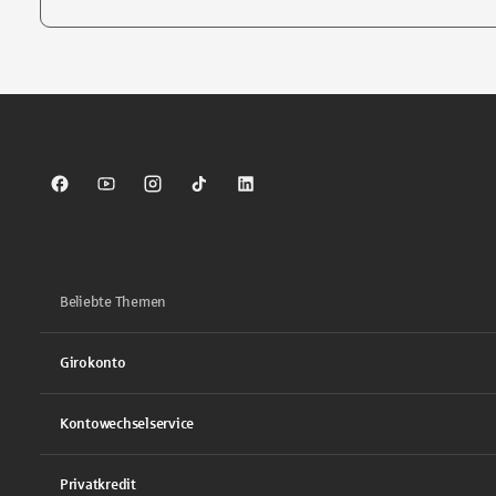
Tippen Sie, um nach Themen zu suchen. Verwenden Sie die Pfei
Sparkasse auf Facebook
Sparkasse auf Youtube
Sparkasse auf Instagram
Sparkasse auf TikTok
Sparkasse auf LinkedIn
Beliebte Themen
Girokonto
Kontowechselservice
Privatkredit