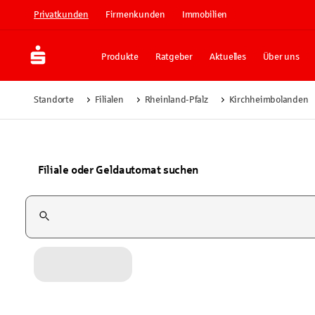
Privatkunden
Firmenkunden
Immobilien
Produkte
Ratgeber
Aktuelles
Über uns
Standorte
Filialen
Rheinland-Pfalz
Kirchheimbolanden
Filiale oder Geldautomat suchen
Suchfeld