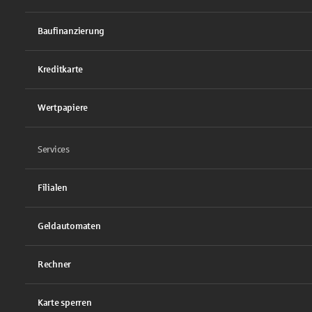
Baufinanzierung
Kreditkarte
Wertpapiere
Services
Filialen
Geldautomaten
Rechner
Karte sperren