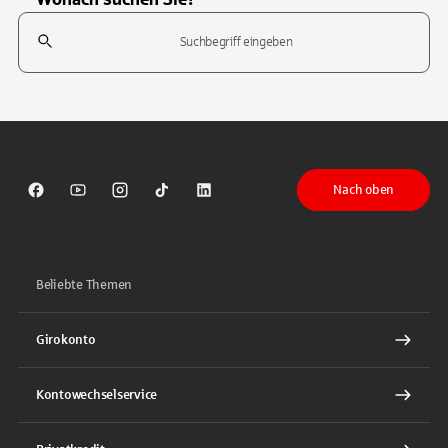
Suchfeld
Tippen Sie, um nach Themen zu suchen. Verwenden Sie die Pfeil-T
Nach oben
Sparkasse auf Facebook
Sparkasse auf Youtube
Sparkasse auf Instagram
Sparkasse auf TikTok
Sparkasse auf LinkedIn
Beliebte Themen
Girokonto
Kontowechselservice