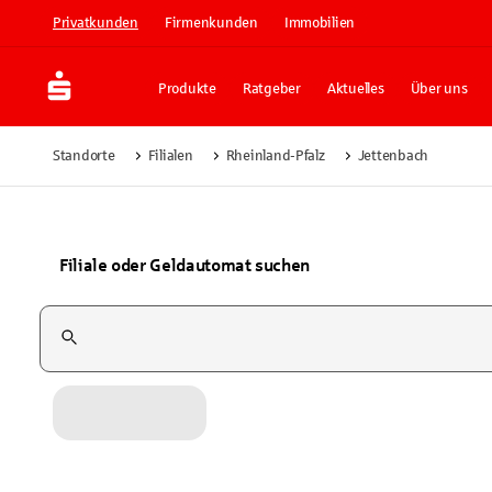
Privatkunden
Firmenkunden
Immobilien
Produkte
Ratgeber
Aktuelles
Über uns
Standorte
Filialen
Rheinland-Pfalz
Jettenbach
Filiale oder Geldautomat suchen
Suchfeld