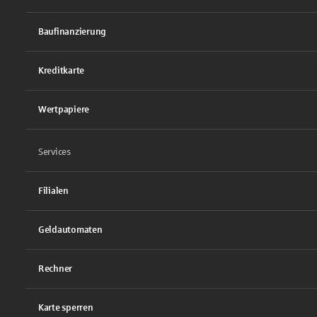
Baufinanzierung
Kreditkarte
Wertpapiere
Services
Filialen
Geldautomaten
Rechner
Karte sperren