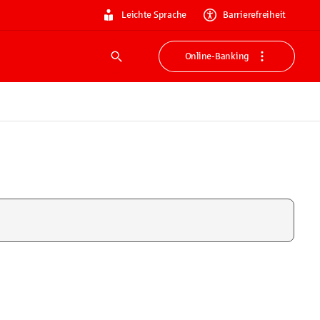
Leichte Sprache
Barrierefreiheit
Online-Banking
Suche