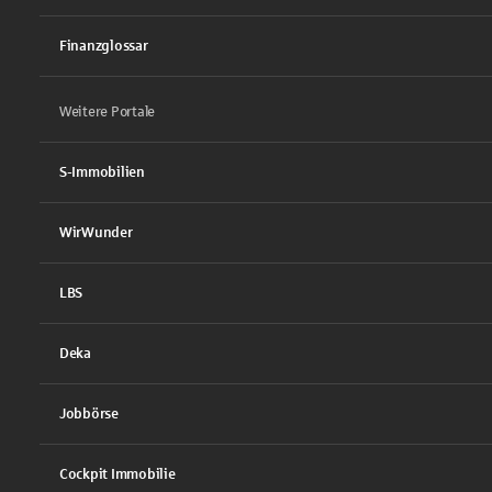
Finanzglossar
Weitere Portale
S-Immobilien
WirWunder
LBS
Deka
Jobbörse
Cockpit Immobilie