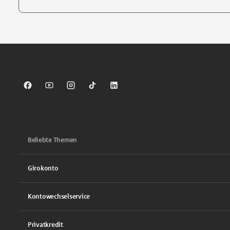
Tippen Sie, um nach Themen zu suchen. Verwenden Sie die Pfei
Sparkasse auf Facebook
Sparkasse auf Youtube
Sparkasse auf Instagram
Sparkasse auf TikTok
Sparkasse auf LinkedIn
Beliebte Themen
Girokonto
Kontowechselservice
Privatkredit