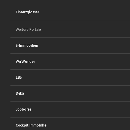
Finanzglossar
Weitere Portale
S-Immobilien
WirWunder
LBS
Deka
Jobbörse
Cockpit Immobilie