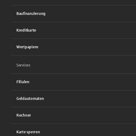
Baufinanzierung
Kreditkarte
Wertpapiere
Services
Filialen
Geldautomaten
Rechner
Karte sperren