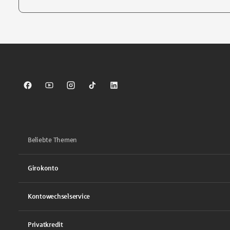
Tippen Sie, um nach Themen zu suchen. Verwenden Sie die Pfei
Sparkasse auf Facebook
Sparkasse auf Youtube
Sparkasse auf Instagram
Sparkasse auf TikTok
Sparkasse auf LinkedIn
Beliebte Themen
Girokonto
Kontowechselservice
Privatkredit