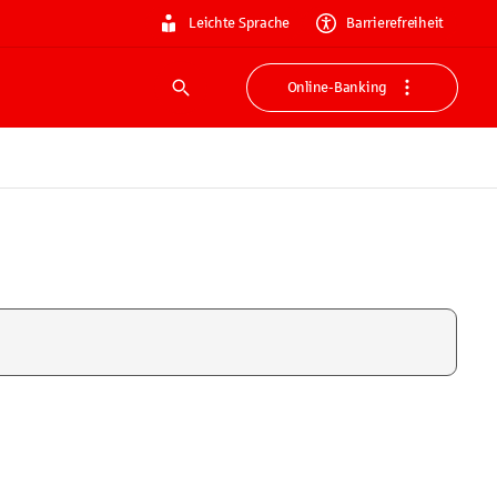
Leichte Sprache
Barrierefreiheit
Online-Banking
Suche