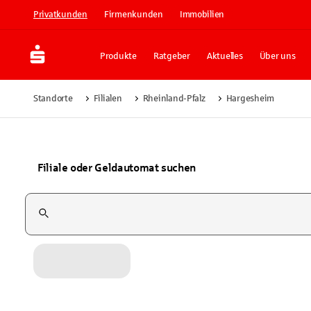
Privatkunden
Firmenkunden
Immobilien
Produkte
Ratgeber
Aktuelles
Über uns
Standorte
Filialen
Rheinland-Pfalz
Hargesheim
Filiale oder Geldautomat suchen
Suchfeld