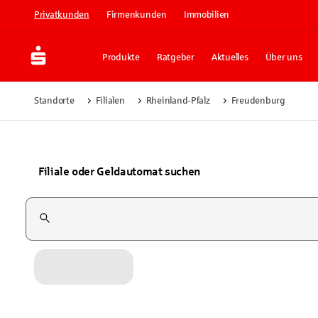
Privatkunden
Firmenkunden
Immobilien
Produkte
Ratgeber
Aktuelles
Über uns
Standorte
Filialen
Rheinland-Pfalz
Freudenburg
Filiale oder Geldautomat suchen
Suchfeld