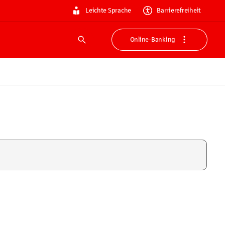
Leichte Sprache
Barrierefreiheit
Online-Banking
Suche