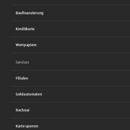
Baufinanzierung
Kreditkarte
Wertpapiere
Services
Filialen
Geldautomaten
Rechner
Karte sperren