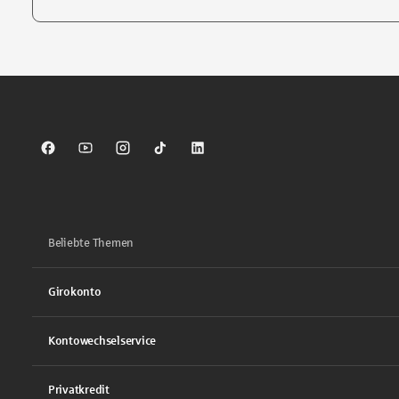
Tippen Sie, um nach Themen zu suchen. Verwenden Sie die Pfei
Sparkasse auf Facebook
Sparkasse auf Youtube
Sparkasse auf Instagram
Sparkasse auf TikTok
Sparkasse auf LinkedIn
Beliebte Themen
Girokonto
Kontowechselservice
Privatkredit