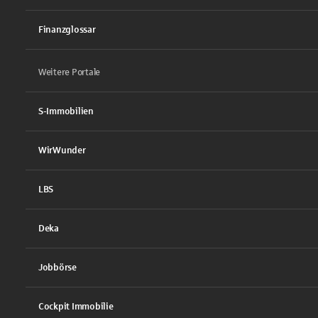
Finanzglossar
Weitere Portale
S-Immobilien
WirWunder
LBS
Deka
Jobbörse
Cockpit Immobilie