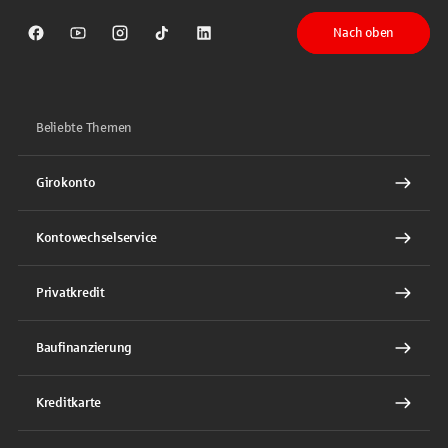
Nach oben
Sparkasse auf Facebook
Sparkasse auf Youtube
Sparkasse auf Instagram
Sparkasse auf TikTok
Sparkasse auf LinkedIn
Beliebte Themen
Girokonto
Kontowechselservice
Privatkredit
Baufinanzierung
Kreditkarte