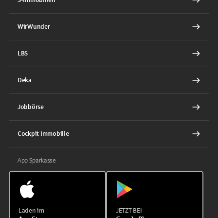
WirWunder
LBS
Deka
Jobbörse
Cockpit Immobilie
App Sparkasse
Laden im
JETZT BEI