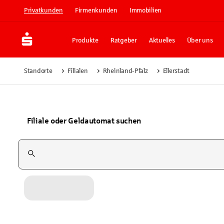
Privatkunden
Firmenkunden
Immobilien
Produkte
Ratgeber
Aktuelles
Über uns
Standorte
Filialen
Rheinland-Pfalz
Ellerstadt
Filiale oder Geldautomat suchen
Suchfeld