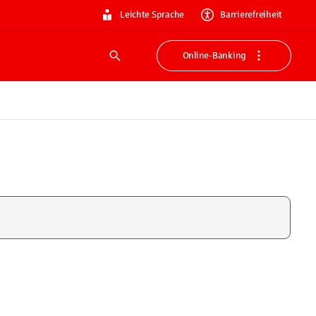
Leichte Sprache
Barrierefreiheit
Online-Banking
Suche