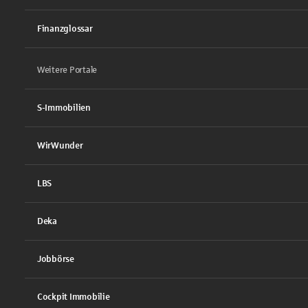
Finanzglossar
Weitere Portale
S-Immobilien
WirWunder
LBS
Deka
Jobbörse
Cockpit Immobilie