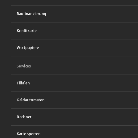
Baufinanzierung
Kreditkarte
Wertpapiere
Services
Filialen
Geldautomaten
Rechner
Karte sperren