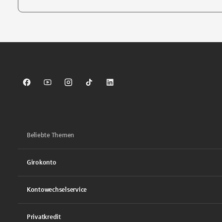
Tippen Sie, um nach Themen zu suchen. Verwenden Sie die Pfei
Sparkasse auf Facebook
Sparkasse auf Youtube
Sparkasse auf Instagram
Sparkasse auf TikTok
Sparkasse auf LinkedIn
Beliebte Themen
Girokonto
Kontowechselservice
Privatkredit