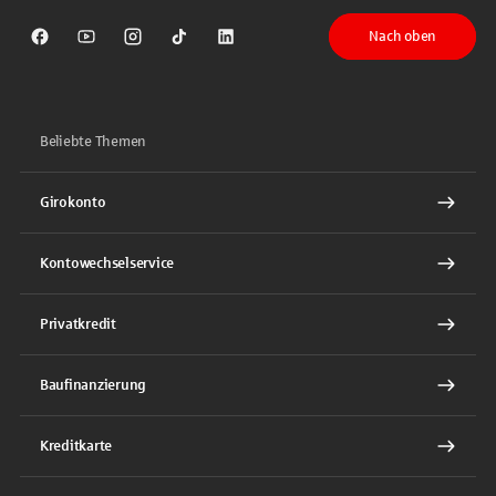
Nach oben
Sparkasse auf Facebook
Sparkasse auf Youtube
Sparkasse auf Instagram
Sparkasse auf TikTok
Sparkasse auf LinkedIn
Beliebte Themen
Girokonto
Kontowechselservice
Privatkredit
Baufinanzierung
Kreditkarte