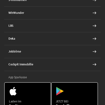
WirWunder
LBS
Deka
Jobbörse
Cockpit Immobilie
App Sparkasse
Laden im
JETZT BEI