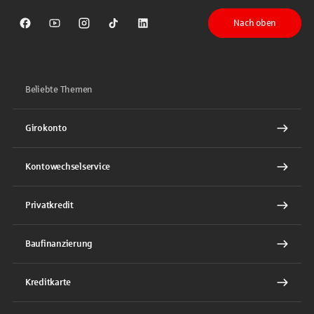
Nach oben
Sparkasse auf Facebook
Sparkasse auf Youtube
Sparkasse auf Instagram
Sparkasse auf TikTok
Sparkasse auf LinkedIn
Beliebte Themen
Girokonto
Kontowechselservice
Privatkredit
Baufinanzierung
Kreditkarte