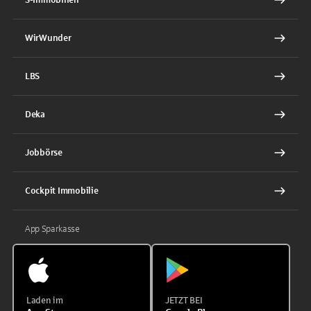
WirWunder
LBS
Deka
Jobbörse
Cockpit Immobilie
App Sparkasse
Laden im
JETZT BEI