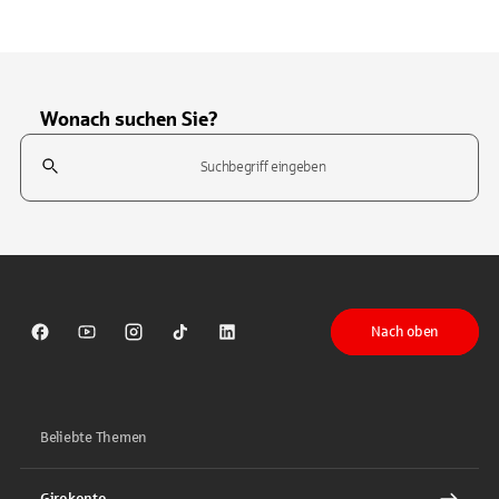
Wonach suchen Sie?
Suchfeld
Tippen Sie, um nach Themen zu suchen. Verwenden Sie die Pfeil-T
Nach oben
Sparkasse auf Facebook
Sparkasse auf Youtube
Sparkasse auf Instagram
Sparkasse auf TikTok
Sparkasse auf LinkedIn
Beliebte Themen
Girokonto