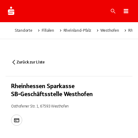
Suche
Navi
Standorte
Filialen
Rheinland-Pfalz
Westhofen
Rhein
Zurück zur Liste
Rheinhessen Sparkasse
SB-Geschäftsstelle Westhofen
Osthofener Str. 1, 67593 Westhofen