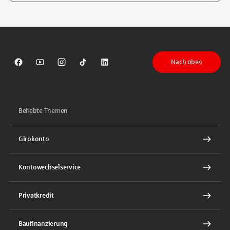
Tippen Sie, um nach Themen zu suchen. Verwenden Sie die Pfeil-T
Nach oben
Sparkasse auf Facebook
Sparkasse auf Youtube
Sparkasse auf Instagram
Sparkasse auf TikTok
Sparkasse auf LinkedIn
Beliebte Themen
Girokonto
Kontowechselservice
Privatkredit
Baufinanzierung