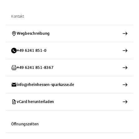
Kontakt
Wegbeschreibung
+
49
6241
851-0
+
49
6241
851-8367
info@rheinhessen-sparkasse.de
vCard herunterladen
Öffnungszeiten