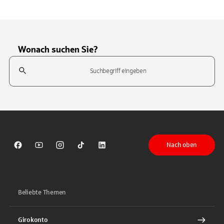
Wonach suchen Sie?
Suchfeld
Tippen Sie, um nach Themen zu suchen. Verwenden Sie die Pfeil-T
Nach oben
Sparkasse auf Facebook
Sparkasse auf Youtube
Sparkasse auf Instagram
Sparkasse auf TikTok
Sparkasse auf LinkedIn
Beliebte Themen
Girokonto