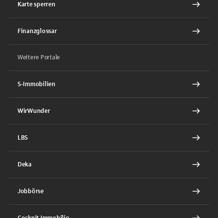
Karte sperren
Finanzglossar
Weitere Portale
S-Immobilien
WirWunder
LBS
Deka
Jobbörse
Cockpit Immobilie