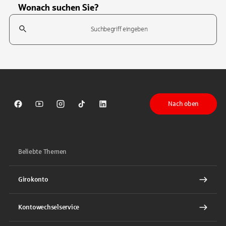
Wonach suchen Sie?
Suchfeld
Tippen Sie, um nach Themen zu suchen. Verwenden Sie die Pfeil-T
Nach oben
Sparkasse auf Facebook
Sparkasse auf Youtube
Sparkasse auf Instagram
Sparkasse auf TikTok
Sparkasse auf LinkedIn
Beliebte Themen
Girokonto
Kontowechselservice