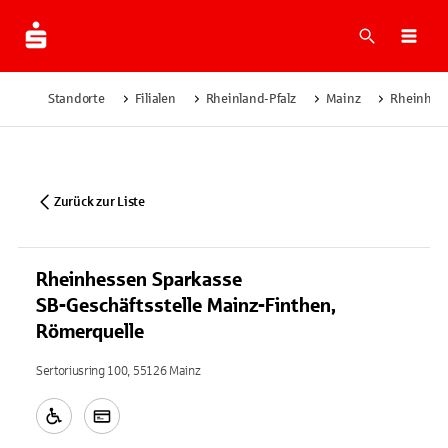
Suche
Navi
Standorte
Filialen
Rheinland-Pfalz
Mainz
Rheinhess
Zurück zur Liste
Rheinhessen Sparkasse
SB-Geschäftsstelle Mainz-Finthen,
Römerquelle
Sertoriusring 100, 55126 Mainz