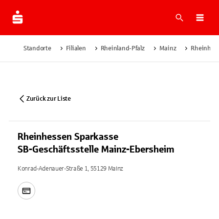
Suche
Navi
Standorte
Filialen
Rheinland-Pfalz
Mainz
Rheinhess
Zurück zur Liste
Rheinhessen Sparkasse
SB-Geschäftsstelle Mainz-Ebersheim
Konrad-Adenauer-Straße 1, 55129 Mainz