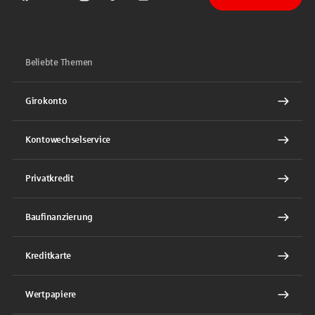
Sparkasse auf Facebook
Sparkasse auf Youtube
Sparkasse auf Instagram
Sparkasse auf TikTok
Sparkasse auf LinkedIn
Beliebte Themen
Girokonto
Kontowechselservice
Privatkredit
Baufinanzierung
Kreditkarte
Wertpapiere