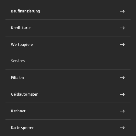
Baufinanzierung
Kreditkarte
Wertpapiere
Services
Filialen
Geldautomaten
Rechner
Karte sperren