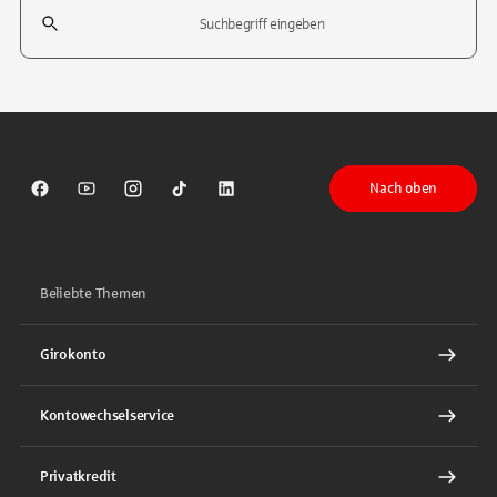
Suchfeld
Tippen Sie, um nach Themen zu suchen. Verwenden Sie die Pfeil-T
Nach oben
Sparkasse auf Facebook
Sparkasse auf Youtube
Sparkasse auf Instagram
Sparkasse auf TikTok
Sparkasse auf LinkedIn
Beliebte Themen
Girokonto
Kontowechselservice
Privatkredit