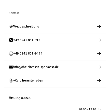
Kontakt
Wegbeschreibung
+
49
6241
851-9150
+
49
6241
851-9494
info@rheinhessen-sparkasse.de
vCard herunterladen
Öffnungszeiten
09:00 - 12:30 Uhr