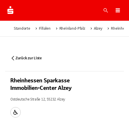
Suche
Navi
Standorte
Filialen
Rheinland-Pfalz
Alzey
Rheinhesse
Zurück zur Liste
Rheinhessen Sparkasse
Immobilien-Center Alzey
Ostdeutsche Straße 12, 55232 Alzey