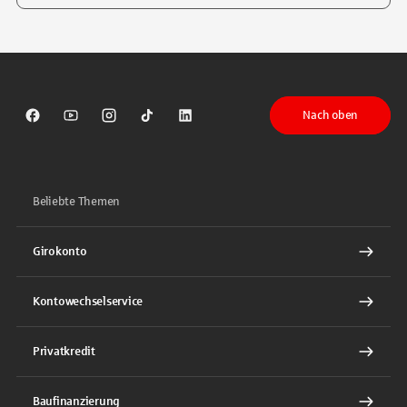
Tippen Sie, um nach Themen zu suchen. Verwenden Sie die Pfeil-T
Nach oben
Sparkasse auf Facebook
Sparkasse auf Youtube
Sparkasse auf Instagram
Sparkasse auf TikTok
Sparkasse auf LinkedIn
Beliebte Themen
Girokonto
Kontowechselservice
Privatkredit
Baufinanzierung