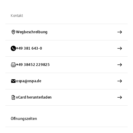
Kontakt
Wegbeschreibung
+
49
381
643-0
+
49
38452
229825
ospa@ospa.de
vCard herunterladen
Öffnungszeiten