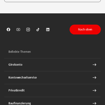
Tippen Sie, um nach Themen zu suchen. Verwenden Sie die Pfeil-T
Nach oben
Sparkasse auf Facebook
Sparkasse auf Youtube
Sparkasse auf Instagram
Sparkasse auf TikTok
Sparkasse auf LinkedIn
Beliebte Themen
Girokonto
Kontowechselservice
Privatkredit
Baufinanzierung