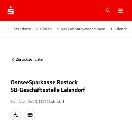
Suche
Navi
Standorte
Filialen
Mecklenburg-Vorpommern
Lalendorf
Zurück zur Liste
OstseeSparkasse Rostock
SB-Geschäftsstelle Lalendorf
Zum Alten Dorf 3, 18279 Lalendorf