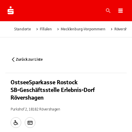
Suche
Navi
Standorte
Filialen
Mecklenburg-Vorpommern
Röversha
Zurück zur Liste
OstseeSparkasse Rostock
SB-Geschäftsstelle Erlebnis-Dorf
Rövershagen
Purkshof 2, 18182 Rövershagen