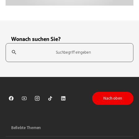
Wonach suchen Sie?
Suchfeld
Tippen Sie, um nach Themen zu suchen. Verwenden Sie die Pfeil-T
Nach oben
Sparkasse auf Facebook
Sparkasse auf Youtube
Sparkasse auf Instagram
Sparkasse auf TikTok
Sparkasse auf LinkedIn
Beliebte Themen