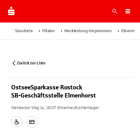
Suche
Navi
Standorte
Filialen
Mecklenburg-Vorpommern
Elmenhors
Zurück zur Liste
OstseeSparkasse Rostock
SB-Geschäftsstelle Elmenhorst
Steinbecker Weg 1a, 18107 Elmenhorst/Lichtenhagen