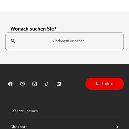
Wonach suchen Sie?
Suchfeld
Tippen Sie, um nach Themen zu suchen. Verwenden Sie die Pfeil-T
Nach oben
Sparkasse auf Facebook
Sparkasse auf Youtube
Sparkasse auf Instagram
Sparkasse auf TikTok
Sparkasse auf LinkedIn
Beliebte Themen
Girokonto