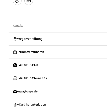
Kontakt
Wegbeschreibung
Termin vereinbaren
+
49
381
643-0
+
49
381
643-662449
ospa@ospa.de
vCard herunterladen