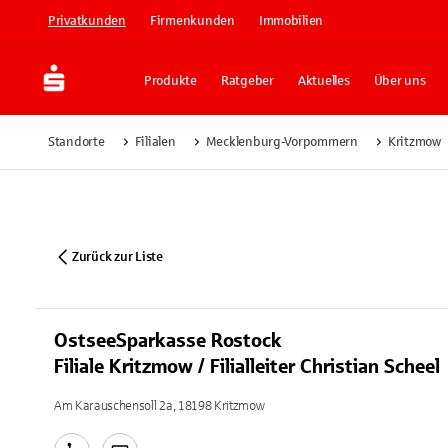
Privatkunden
Firmenkunden
Immobilien
Produkte
Ratgeber
Aktuelles
Über uns
Standorte
Filialen
Mecklenburg-Vorpommern
Kritzmow
Zurück zur Liste
OstseeSparkasse Rostock
Filiale Kritzmow / Filialleiter Christian Scheel
Am Karauschensoll 2a, 18198 Kritzmow