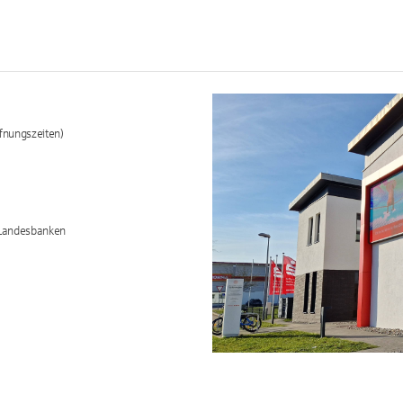
fnungszeiten)
/Landesbanken