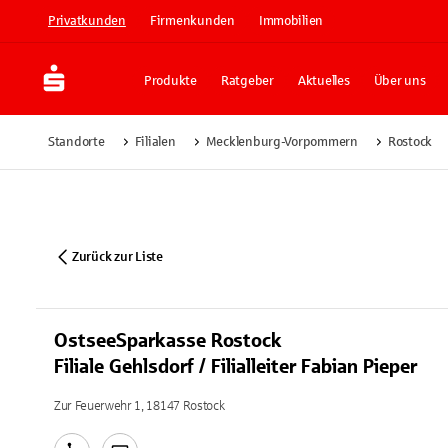
Privatkunden
Firmenkunden
Immobilien
Produkte
Ratgeber
Aktuelles
Über uns
Standorte
Filialen
Mecklenburg-Vorpommern
Rostock
Zurück zur Liste
OstseeSparkasse Rostock
Filiale Gehlsdorf / Filialleiter Fabian Pieper
Zur Feuerwehr 1, 18147 Rostock