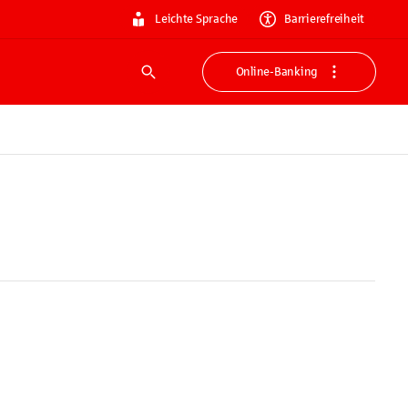
Leichte Sprache
Barrierefreiheit
Online-Banking
Suche