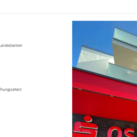
/Landesbanken
fnungszeiten)