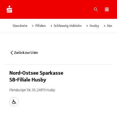
Suche
Navi
Standorte
Filialen
Schleswig-Holstein
Husby
Nord-O
Zurück zur Liste
Nord-Ostsee Sparkasse
SB-Filiale Husby
Flensburger Str. 35, 24975 Husby