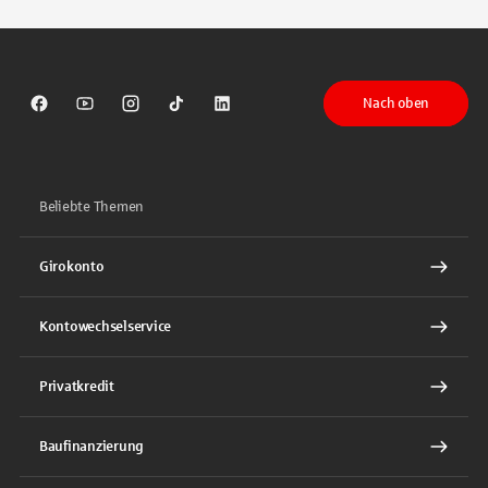
Nach oben
Sparkasse auf Facebook
Sparkasse auf Youtube
Sparkasse auf Instagram
Sparkasse auf TikTok
Sparkasse auf LinkedIn
Beliebte Themen
Girokonto
Kontowechselservice
Privatkredit
Baufinanzierung