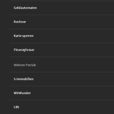
Geldautomaten
Rechner
Karte sperren
Finanzglossar
Weitere Portale
S-Immobilien
WirWunder
LBS