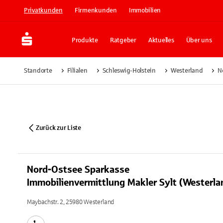
Privatkunden
Firmenkunden
Immobilien
Produkte
Ratgeber
Aktuelles
Über uns
Standorte
Filialen
Schleswig-Holstein
Westerland
N
Zurück zur Liste
Nord-Ostsee Sparkasse
Immobilienvermittlung Makler Sylt (Westerla
Maybachstr. 2, 25980 Westerland