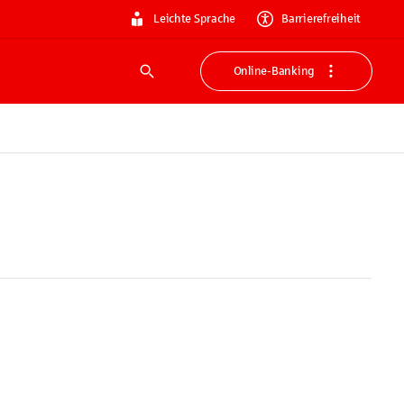
Leichte Sprache
Barrierefreiheit
Online-Banking
Suche