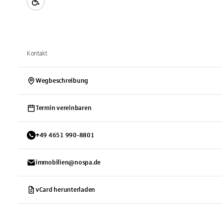
Kontakt
Wegbeschreibung
Termin vereinbaren
+
49
4651
990-8801
immobilien@nospa.de
vCard herunterladen