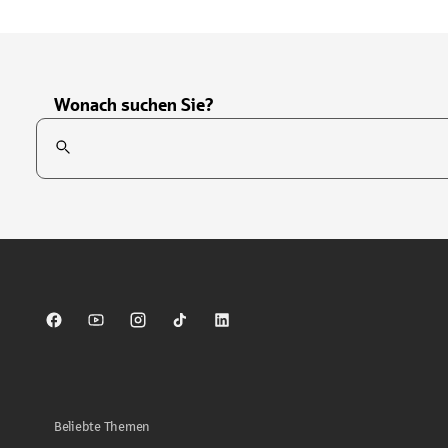
Wonach suchen Sie?
Suchfeld
Tippen Sie, um nach Themen zu suchen. Verwenden Sie die Pfei
Sparkasse auf Facebook
Sparkasse auf Youtube
Sparkasse auf Instagram
Sparkasse auf TikTok
Sparkasse auf LinkedIn
Beliebte Themen