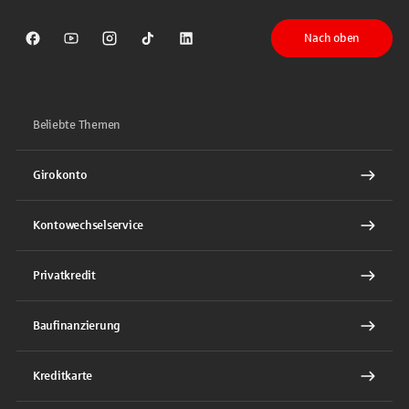
Nach oben
Sparkasse auf Facebook
Sparkasse auf Youtube
Sparkasse auf Instagram
Sparkasse auf TikTok
Sparkasse auf LinkedIn
Beliebte Themen
Girokonto
Kontowechselservice
Privatkredit
Baufinanzierung
Kreditkarte