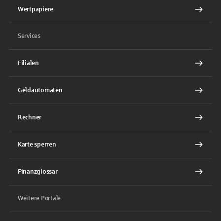
Wertpapiere
Services
Filialen
Geldautomaten
Rechner
Karte sperren
Finanzglossar
Weitere Portale