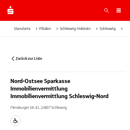
Suche
Navi
Standorte
Filialen
Schleswig-Holstein
Schleswig
Nor
Zurück zur Liste
Nord-Ostsee Sparkasse
Immobilienvermittlung
Immobilienvermittlung Schleswig-Nord
Flensburger Str. 61, 24837 Schleswig