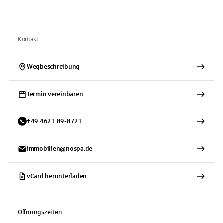
Kontakt
Wegbeschreibung
Termin vereinbaren
+
49
4621
89-8721
immobilien@nospa.de
vCard herunterladen
Öffnungszeiten