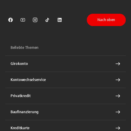
Nach oben
Sparkasse auf Facebook
Sparkasse auf Youtube
Sparkasse auf Instagram
Sparkasse auf TikTok
Sparkasse auf LinkedIn
Beliebte Themen
Girokonto
Kontowechselservice
Privatkredit
Baufinanzierung
Kreditkarte