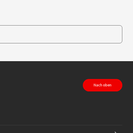
te, um auszuwählen
Nach oben