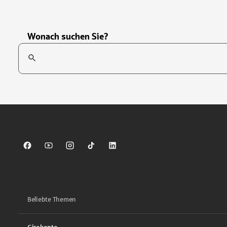
Wonach suchen Sie?
Suchfeld
Tippen Sie, um nach Themen zu suchen. Verwenden Sie die Pfei
Sparkasse auf Facebook
Sparkasse auf Youtube
Sparkasse auf Instagram
Sparkasse auf TikTok
Sparkasse auf LinkedIn
Beliebte Themen