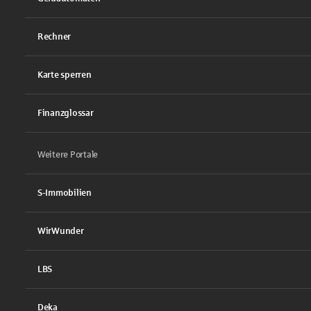
Rechner
Karte sperren
Finanzglossar
Weitere Portale
S-Immobilien
WirWunder
LBS
Deka