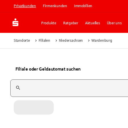
Privatkunden
Firmenkunden
Immobilien
Produkte
Ratgeber
Aktuelles
Über uns
Standorte
Filialen
Niedersachsen
Wardenburg
Filiale oder Geldautomat suchen
Suchfeld