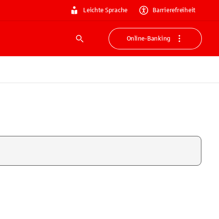
Leichte Sprache
Barrierefreiheit
Online-Banking
Suche